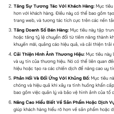
Tăng Sự Tương Tác Với Khách Hàng:
Mục tiêu 
hơn với khách hàng. Điều này có thể bao gồm tạo
trang web, và tương tác tích cực trên các nền tả
Tăng Doanh Số Bán Hàng:
Mục tiêu này tập trun
hoặc tăng tỷ lệ chuyển đổi từ tiềm năng thành k
khuyến mãi, quảng cáo hiệu quả, và cải thiện trả
Cải Thiện Hình Ảnh Thương Hiệu:
Mục tiêu này l
và uy tín của thương hiệu. Nó có thể liên quan đế
hiệu hoặc tạo ra các chiến dịch để nâng cao uy tí
Phản Hồi Và Đối Ứng Với Khủng Bố:
Mục tiêu nà
chóng và hiệu quả khi xảy ra tình huống khẩn cấ
bao gồm việc quản lý và bảo vệ hình ảnh của tổ c
Nâng Cao Hiểu Biết Về Sản Phẩm Hoặc Dịch Vụ
giúp khách hàng hiểu rõ hơn về sản phẩm hoặc dị