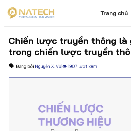
Skip
to
Trang chủ
content
Chiến lược truyền thông là 
trong chiến lược truyền th
🗣
Đăng bởi
Nguyễn X. Vũ
ㅤ|ㅤ👁
1907 lượt xem