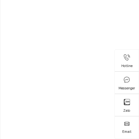
Hotline
Hotline
Messenger
Messenger
Zalo
Zalo
Email
Email