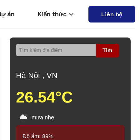
Dự án
Kiến thức
Liên hệ
Tìm
Hà Nội , VN
26.54°C
mưa nhẹ
Độ ẩm: 89%