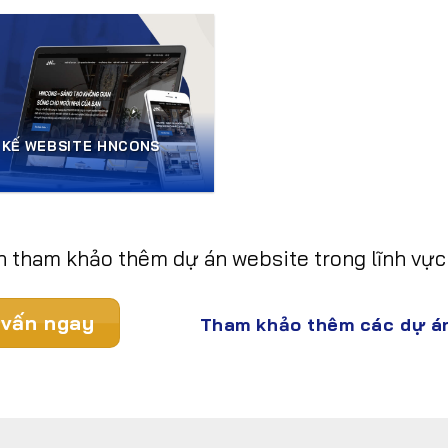
 KẾ WEBSITE HNCONS
 tham khảo thêm dự án website trong lĩnh vực
vấn ngay
Tham khảo thêm các dự á