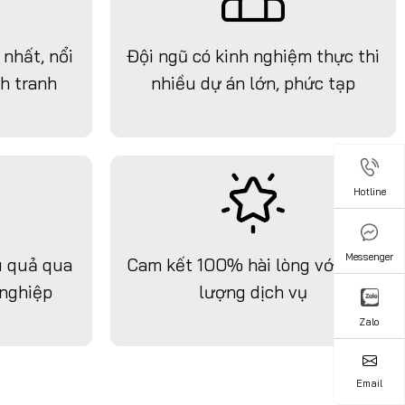
 nhất, nổi
Đội ngũ có kinh nghiệm thực thi
h tranh
nhiều dự án lớn, phức tạp
Hotline
Hotline
Messenger
Messenger
u quả qua
Cam kết 100% hài lòng với chất
nghiệp
lượng dịch vụ
Zalo
Zalo
Email
Email