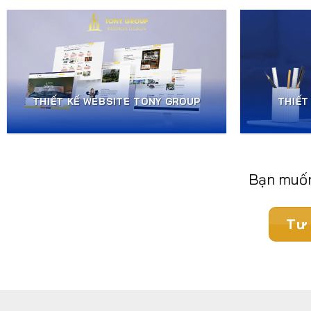
THIẾT KẾ WEBSITE TONY GROUP
THIẾT
Bạn muốn
Tư 