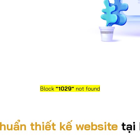
Block
"1029"
not found
chuẩn thiết kế website
tại