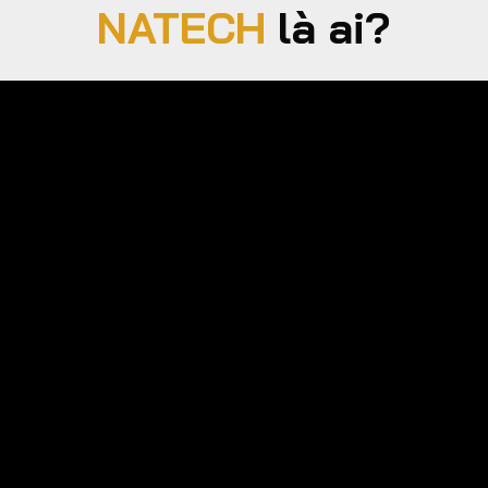
NATECH
là ai?