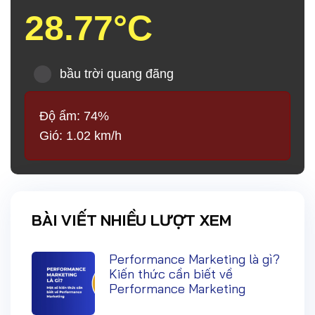
28.77°C
bầu trời quang đãng
Độ ẩm: 74%
Gió: 1.02 km/h
BÀI VIẾT NHIỀU LƯỢT XEM
Performance Marketing là gì?
Kiến thức cần biết về
Performance Marketing