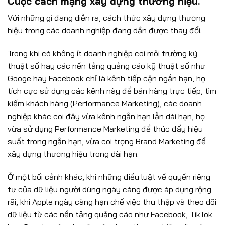
Cuộc cách mạng xây dựng thương hiệu.
Với những gì đang diễn ra, cách thức xây dựng thương
hiệu trong các doanh nghiệp đang dần được thay đổi.
Trong khi có không ít doanh nghiệp coi môi trường kỹ
thuật số hay các nền tảng quảng cáo kỹ thuật số như
Googe hay Facebook chỉ là kênh tiếp cận ngắn hạn, họ
tích cực sử dụng các kênh này để bán hàng trực tiếp, tìm
kiếm khách hàng (Performance Marketing), các doanh
nghiệp khác coi đây vừa kênh ngắn hạn lẫn dài hạn, họ
vừa sử dụng Performance Marketing để thúc đẩy hiệu
suất trong ngắn hạn, vừa coi trọng Brand Marketing để
xây dựng thương hiệu trong dài hạn.
Ở một bối cảnh khác, khi những điều luật về quyền riêng
tư của dữ liệu người dùng ngày càng được áp dụng rộng
rãi, khi Apple ngày càng hạn chế việc thu thập và theo dõi
dữ liệu từ các nền tảng quảng cáo như Facebook, TikTok