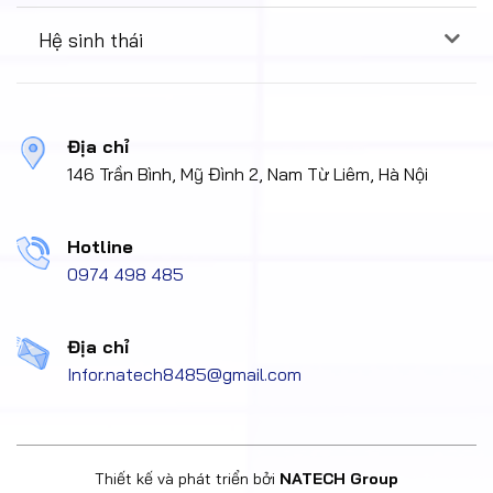
Hệ sinh thái
Địa chỉ
146 Trần Bình, Mỹ Đình 2, Nam Từ Liêm, Hà Nội
Hotline
0974 498 485
Địa chỉ
Infor.natech8485@gmail.com
Thiết kế và phát triển bởi
NATECH Group