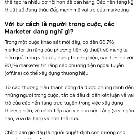
thể tạo ra nhiều cơ hội hơn để bán hàng. Các nền tảng kỹ
thuật số đang thúc đẩy mạnh mẽ vai trò của marketing.
Với tư cách là người trong cuộc, các
Marketer đang nghĩ gì?
Trong một cuộc khảo sát mới đây, có đến 86,7%
marketer tin rằng các phương tiện kỹ thuật số mang lại
hiệu quả trong việc xây dựng thương hiệu, cao hơn so với
80,1% marketer tin rằng các phương tiện ngoại tuyến
(offline) có thể xây dựng thương hiệu.
Từ các thương hiệu thành công đã được chứng minh đến
những người trong cuộc, tất cả đều đi đến kết luận về vai
trò của các nền tảng trực tuyến trong việc xây dựng
thương hiệu, về cách tiếp cận với các nền tảng (vừa ngắn
hạn, vừa dài hạn) và hơn thế nữa.
Chính bạn giờ đây là người quyết định con đường cho