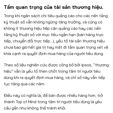
Tầm quan trọng của tài sản thương hiệu.
Trong khi ngân sách chi tiêu quảng cáo cho các nền tảng
kỹ thuật số vẫn không ngừng tăng trưởng, và cũng có
không ít thương hiệu tiếp cận quảng cáo hay các nền
tảng kỹ thuật số với mục tiêu ngắn hạn (bán hàng trực
tiếp, chuyển đổi trực tiếp…), yếu tố tài sản thương hiệu
chưa bao giờ hết giá trị hay mất đi tầm quan trọng xét về
khía cạnh ra quyết định mua hàng của người tiêu dùng.
Theo số liệu nghiên cứu được công bố bởi Ipsos, “thương
hiệu” vẫn là yếu tố then chốt trong tâm trí người tiêu
dùng khi ra quyết định mua hàng, và chỉ số này vẫn tiếp
tục tăng qua các năm.
Điều này có nghĩa là, để bán được nhiều hàng hơn, trở
thành Top of Mind trong tâm trí người tiêu dùng là yêu
cầu gần như không thể tránh khỏi.