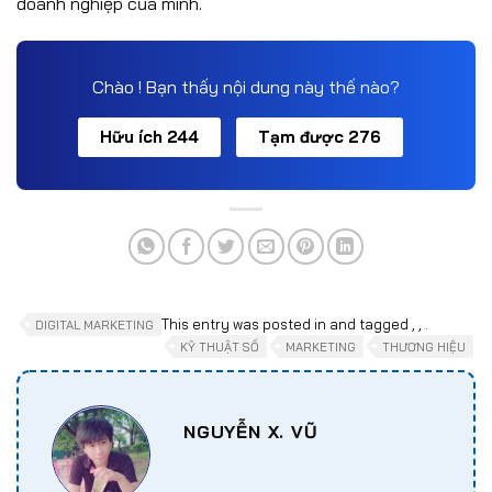
doanh nghiệp của mình.
Chào ! Bạn thấy nội dung này thế nào?
Hữu ích 244
Tạm được 276
This entry was posted in
and tagged
,
,
.
DIGITAL MARKETING
KỸ THUẬT SỐ
MARKETING
THƯƠNG HIỆU
NGUYỄN X. VŨ