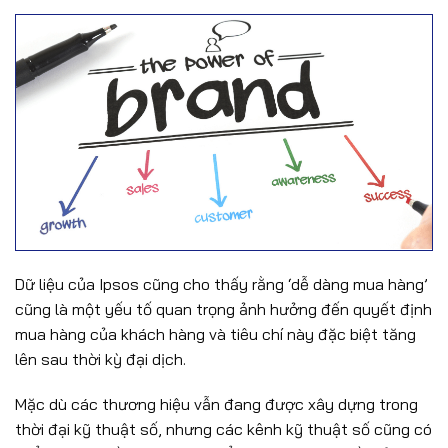
Dữ liệu của Ipsos cũng cho thấy rằng ‘dễ dàng mua hàng’
cũng là một yếu tố quan trọng ảnh hưởng đến quyết định
mua hàng của khách hàng và tiêu chí này đặc biệt tăng
lên sau thời kỳ đại dịch.
Mặc dù các thương hiệu vẫn đang được xây dựng trong
thời đại kỹ thuật số, nhưng các kênh kỹ thuật số cũng có