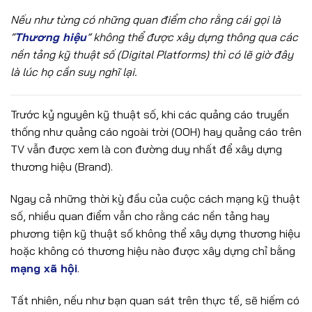
Nếu như từng có những quan điểm cho rằng cái gọi là
“
Thương hiệu
” không thể được xây dựng thông qua các
nền tảng kỹ thuật số (Digital Platforms) thì có lẽ giờ đây
là lúc họ cần suy nghĩ lại.
Trước kỷ nguyên kỹ thuật số, khi các quảng cáo truyền
thống như quảng cáo ngoài trời (OOH) hay quảng cáo trên
TV vẫn được xem là con đường duy nhất để xây dựng
thương hiệu (Brand).
Ngay cả những thời kỳ đầu của cuộc cách mạng kỹ thuật
số, nhiều quan điểm vẫn cho rằng các nền tảng hay
phương tiện kỹ thuật số không thể xây dựng thương hiệu
hoặc không có thương hiệu nào được xây dựng chỉ bằng
mạng xã hội
.
Tất nhiên, nếu như bạn quan sát trên thực tế, sẽ hiếm có