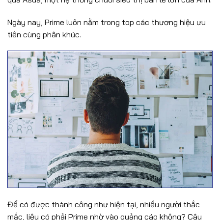
Ngày nay, Prime luôn nằm trong top các thương hiệu ưu
tiên cùng phân khúc.
Để có được thành công như hiện tại, nhiều người thắc
mắc, liệu có phải Prime nhờ vào quảng cáo không? Câu