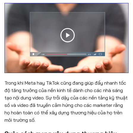
Trong khi Meta hay TikTok cũng đang giúp đẩy nhanh tốc
độ tăng trưởng của nền kinh tế dành cho các nhà sáng
tạo nội dung video. Sự trỗi dậy của các nền tảng kỹ thuật
số và video đã truyền cảm hứng cho các marketer rằng
họ hoàn toàn có thể xây dựng thương hiệu của họ trên
môi trường số.