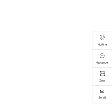
Hotline
Hotline
Messenger
Messenger
Zalo
Zalo
Email
Email