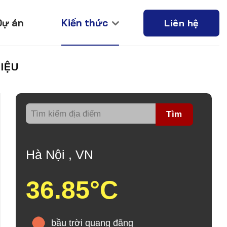
Dự án
Kiến thức
Liên hệ
IỆU
Tìm
Hà Nội , VN
36.85°C
bầu trời quang đãng