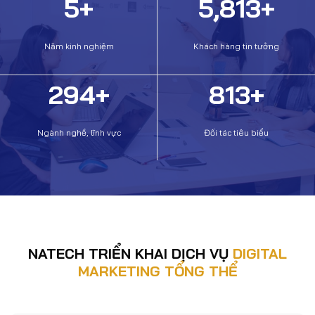
5
+
5,989
+
Năm kinh nghiệm
Khách hàng tin tưởng
299
+
989
+
Ngành nghề, lĩnh vực
Đối tác tiêu biểu
NATECH TRIỂN KHAI DỊCH VỤ
DIGITAL
MARKETING TỔNG THỂ