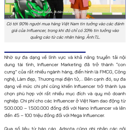
Có tới 90% người mua hàng Việt Nam tin tưởng vào các đánh
giá của Influencer, trong khi đó chỉ có 33% tin tưởng vào
quảng cáo từ các nhãn hàng. Ảnh:T.L.
Nhờ sự đa dạng về lĩnh vực và khả năng truyền tải nội
dung tài tình, Influencer Marketing đã trở thành “con
cưng” của rất nhiều ngành hàng, điển hình là FMCG, Công
nghệ, Làm đẹp, Thương mại điện tử,… Bên cạnh đó, sự đa
dạng về mức chi phí cũng khiến Influencer trở thành lựa
chọn phù hợp với rất nhiều mục đích và quy mô doanh
nghiệp. Chi phí cho các Influencer ở Việt Nam dao động từ
500.000 – 1.500.000 đồng đối với Nano Influencer và lên
đến 45 – 100 triệu đồng đối với Mega Influencer.
Qua số liệu từ báo cáo, Adsota cũng ghi nhận các nội