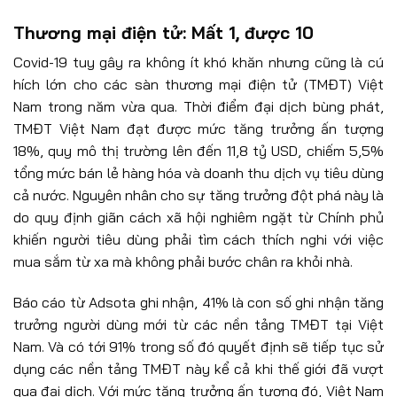
Thương mại điện tử: Mất 1, được 10
Covid-19 tuy gây ra không ít khó khăn nhưng cũng là cú
hích lớn cho các sàn thương mại điện tử (TMĐT) Việt
Nam trong năm vừa qua. Thời điểm đại dịch bùng phát,
TMĐT Việt Nam đạt được mức tăng trưởng ấn tượng
18%, quy mô thị trường lên đến 11,8 tỷ USD, chiếm 5,5%
tổng mức bán lẻ hàng hóa và doanh thu dịch vụ tiêu dùng
cả nước. Nguyên nhân cho sự tăng trưởng đột phá này là
do quy định giãn cách xã hội nghiêm ngặt từ Chính phủ
khiến người tiêu dùng phải tìm cách thích nghi với việc
mua sắm từ xa mà không phải bước chân ra khỏi nhà.
Báo cáo từ Adsota ghi nhận, 41% là con số ghi nhận tăng
trưởng người dùng mới từ các nền tảng TMĐT tại Việt
Nam. Và có tới 91% trong số đó quyết định sẽ tiếp tục sử
dụng các nền tảng TMĐT này kể cả khi thế giới đã vượt
qua đại dịch. Với mức tăng trưởng ấn tượng đó, Việt Nam