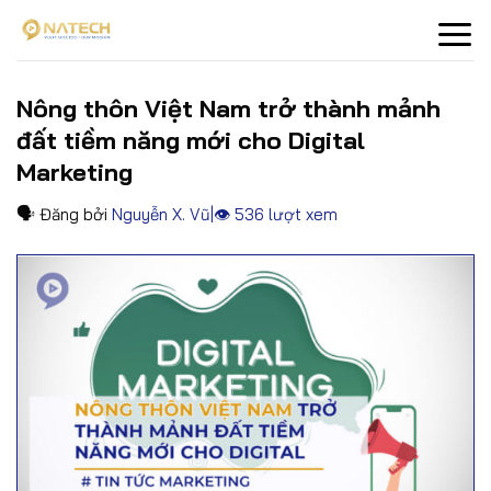
Skip
to
content
Nông thôn Việt Nam trở thành mảnh
đất tiềm năng mới cho Digital
Marketing
🗣
Đăng bởi
Nguyễn X. Vũ
ㅤ|ㅤ👁
536 lượt xem