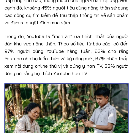
đáp ứng nhu cầu, mong muốn của người dân tại đây. Bên
cạnh đó, khoảng 45% người tiêu dùng nông thôn sử dụng
các công cụ tìm kiếm để thu thập thông tin về sản phẩm
và đưa ra quyết định mua sắm.
Trong đó, YouTube là “món ăn” ưa thích nhất của người
dân khu vực nông thôn. Theo số liệu từ báo cáo, có đến
97% người dùng YouTube hàng tuần, 63% cho rằng
YouTube cho họ kiến thức và kỹ năng mới, 67% nhận thấy
xem nội dung online thú vị và đúng ý hơn TV, 33% người
dùng nói rằng họ thích YouTube hơn TV.