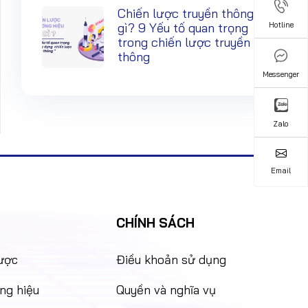
Chiến lược truyền thông là
gì? 9 Yếu tố quan trọng
Hotline
Hotline
trong chiến lược truyền
thông
Messenger
Messenger
Zalo
Zalo
Email
Email
CHÍNH SÁCH
lược
Điều khoản sử dụng
ng hiệu
Quyền và nghĩa vụ