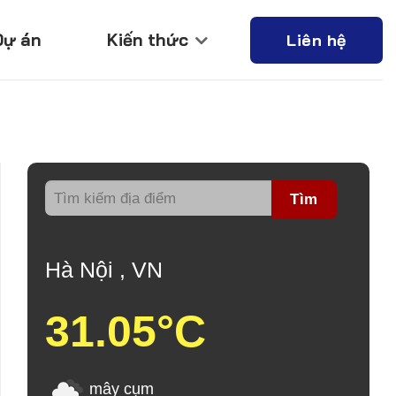
Dự án
Kiến thức
Liên hệ
Tìm
Hà Nội , VN
31.05°C
mây cụm