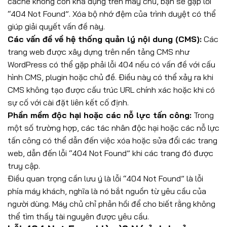
cache không còn khả dụng trên máy chủ, bạn sẽ gặp lỗi
“404 Not Found”. Xóa bộ nhớ đệm của trình duyệt có thể
giúp giải quyết vấn đề này.
Các vấn đề về hệ thống quản lý nội dung (CMS):
Các
trang web được xây dựng trên nền tảng CMS như
WordPress có thể gặp phải lỗi 404 nếu có vấn đề với cấu
hình CMS, plugin hoặc chủ đề. Điều này có thể xảy ra khi
CMS không tạo được cấu trúc URL chính xác hoặc khi có
sự cố với cài đặt liên kết cố định.
Phần mềm độc hại hoặc các nỗ lực tấn công:
Trong
một số trường hợp, các tác nhân độc hại hoặc các nỗ lực
tấn công có thể dẫn đến việc xóa hoặc sửa đổi các trang
web, dẫn đến lỗi “404 Not Found” khi các trang đó được
truy cập.
Điều quan trọng cần lưu ý là lỗi “404 Not Found” là lỗi
phía máy khách, nghĩa là nó bắt nguồn từ yêu cầu của
người dùng. Máy chủ chỉ phản hồi để cho biết rằng không
thể tìm thấy tài nguyên được yêu cầu.