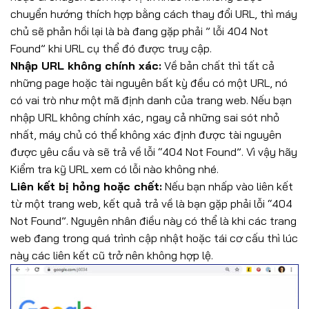
chuyển hướng thích hợp bằng cách thay đổi URL, thì máy
chủ sẽ phản hồi lại là bà đang gặp phải ” lỗi 404 Not
Found” khi URL cụ thể đó được truy cập.
Nhập URL không chính xác:
Về bản chất thì tất cả
những page hoặc tài nguyên bất kỳ đều có một URL, nó
có vai trò như một mã định danh của trang web. Nếu bạn
nhập URL không chính xác, ngay cả những sai sót nhỏ
nhất, máy chủ có thể không xác định được tài nguyên
được yêu cầu và sẽ trả về lỗi “404 Not Found”. Vì vậy hãy
Kiểm tra kỹ URL xem có lỗi nào không nhé.
Liên kết bị hỏng hoặc chết:
Nếu bạn nhấp vào liên kết
từ một trang web, kết quả trả về là bạn gặp phải lỗi “404
Not Found”. Nguyên nhân điều này có thể là khi các trang
web đang trong quá trình cập nhật hoặc tái cơ cấu thì lúc
này các liên kết cũ trở nên không hợp lệ.