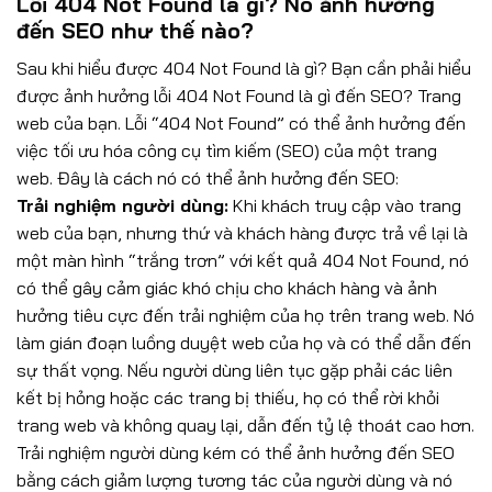
Lỗi 404 Not Found là gì? Nó ảnh hưởng
đến SEO như thế nào?
Sau khi hiểu được 404 Not Found là gì? Bạn cần phải hiểu
được ảnh hưởng lỗi 404 Not Found là gì đến SEO? Trang
web của bạn. Lỗi “404 Not Found” có thể ảnh hưởng đến
việc tối ưu hóa công cụ tìm kiếm (SEO) của một trang
web. Đây là cách nó có thể ảnh hưởng đến SEO:
Trải nghiệm người dùng:
Khi khách truy cập vào trang
web của bạn, nhưng thứ và khách hàng được trả về lại là
một màn hình “trắng trơn” với kết quả 404 Not Found, nó
có thể gây cảm giác khó chịu cho khách hàng và ảnh
hưởng tiêu cực đến trải nghiệm của họ trên trang web. Nó
làm gián đoạn luồng duyệt web của họ và có thể dẫn đến
sự thất vọng. Nếu người dùng liên tục gặp phải các liên
kết bị hỏng hoặc các trang bị thiếu, họ có thể rời khỏi
trang web và không quay lại, dẫn đến tỷ lệ thoát cao hơn.
Trải nghiệm người dùng kém có thể ảnh hưởng đến SEO
bằng cách giảm lượng tương tác của người dùng và nó