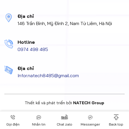
Địa chỉ
146 Trần Bình, Mỹ Đình 2, Nam Từ Liêm, Hà Nội
Hotline
0974 498 485
Địa chỉ
Infor.natech8485@gmail.com
Thiết kế và phát triển bởi
NATECH Group
Gọi điện
Gọi điện
Nhắn tin
Chat zalo
Chat zalo
Messenger
Messenger
Back top
Back top