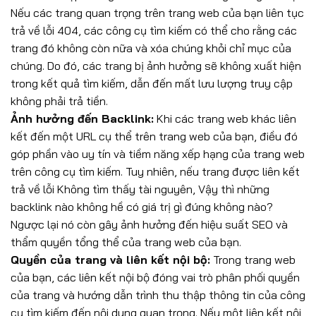
Nếu các trang quan trọng trên trang web của bạn liên tục
trả về lỗi 404, các công cụ tìm kiếm có thể cho rằng các
trang đó không còn nữa và xóa chúng khỏi chỉ mục của
chúng. Do đó, các trang bị ảnh hưởng sẽ không xuất hiện
trong kết quả tìm kiếm, dẫn đến mất lưu lượng truy cập
không phải trả tiền.
Ảnh hưởng đến Backlink:
Khi các trang web khác liên
kết đến một URL cụ thể trên trang web của bạn, điều đó
góp phần vào uy tín và tiềm năng xếp hạng của trang web
trên công cụ tìm kiếm. Tuy nhiên, nếu trang được liên kết
trả về lỗi Không tìm thấy tài nguyên, Vậy thì những
backlink nào không hề có giá trị gì đúng không nào?
Ngược lại nó còn gây ảnh hưởng đến hiệu suất SEO và
thẩm quyền tổng thể của trang web của bạn.
Quyền của trang và liên kết nội bộ:
Trong trang web
của bạn, các liên kết nội bộ đóng vai trò phân phối quyền
của trang và hướng dẫn trình thu thập thông tin của công
cụ tìm kiếm đến nội dung quan trọng. Nếu một liên kết nội