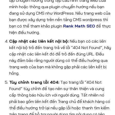
lập chuyển hướng trong tệp cấu hình trang web của
mình hoặc thông qua plugin chuyển hướng nếu bạn
đang sử dụng CMS như WordPress. Nếu trang web của
bạn được xây dựng trên nền tảng CMS wordpress thì
bạn có thể tham khảo plugin
Rank Math SEO
để thực
hiện điều hướng.
Cập nhật các liên kết nội bộ:
Nếu bạn có các liên
kết nội bộ trỏ đến trang trả về lỗi “404 Not Found”, hãy
cập nhật các liên kết đó để trỏ đến đúng URL. Điều
này đảm bảo rằng người dùng có thể điều hướng qua
trang web của bạn mà không gặp phải các liên kết bị
hỏng.
Tùy chỉnh trang lỗi 404:
Tạo trang lỗi “404 Not
Found” tùy chỉnh để tạo nên sự thân thiện và cung
cấp thông báo hữu ích với người dùng. Tất nhiên nó
phải bao gồm liên kết đến Trang chủ để khách hàng có
thể điều hướng trở lại nếu gặp lỗi hoặc thanh tìm kiếm
trên trang để hỗ trợ người dùng tìm nội dung có liên