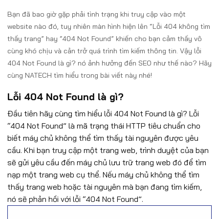
Bạn đã bao giờ gặp phải tình trạng khi truy cập vào một
website nào đó, tuy nhiên màn hình hiện lên “Lỗi 404 không tìm
thấy trang” hay “404 Not Found” khiến cho bạn cảm thấy vô
cùng khó chịu và cản trở quá trình tìm kiếm thông tin. Vậy lỗi
404 Not Found là gì? nó ảnh hưởng đến SEO như thế nào? Hãy
cùng NATECH tìm hiểu trong bài viết này nhé!
Lỗi 404 Not Found là gì?
Đầu tiên hãy cùng tìm hiểu lỗi 404 Not Found là gì? Lỗi
“404 Not Found” là mã trạng thái HTTP tiêu chuẩn cho
biết máy chủ không thể tìm thấy tài nguyên được yêu
cầu. Khi bạn truy cập một trang web, trình duyệt của bạn
sẽ gửi yêu cầu đến máy chủ lưu trữ trang web đó để tìm
nạp một trang web cụ thể. Nếu máy chủ không thể tìm
thấy trang web hoặc tài nguyên mà bạn đang tìm kiếm,
nó sẽ phản hồi với lỗi “404 Not Found”.